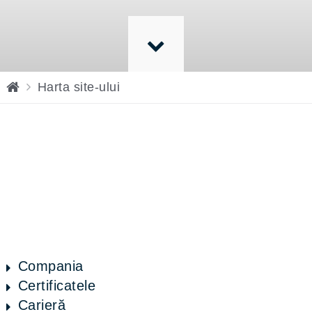
H
Harta site-ului
o
m
e
Compania
Certificatele
Carieră