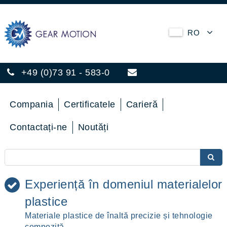
RO
+49 (0)73 91 - 583-0
Compania
Certificatele
Carieră
Contactați-ne
Noutăți
Experiență în domeniul materialelor
plastice
Materiale plastice de înaltă precizie și tehnologie
compozită