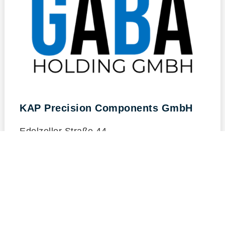
KAP Precision Components GmbH
Edelzeller Straße 44
D - 36043 Fulda
info(at)KAP-precision.com
Na spletno stran