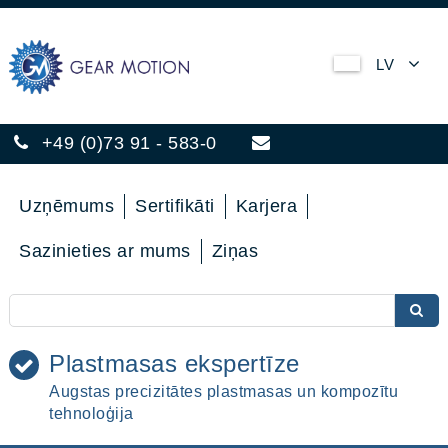
LV
+49 (0)73 91 - 583-0
Uzņēmums
Sertifikāti
Karjera
Sazinieties ar mums
Ziņas
Plastmasas ekspertīze
Augstas precizitātes plastmasas un kompozītu
tehnoloģija