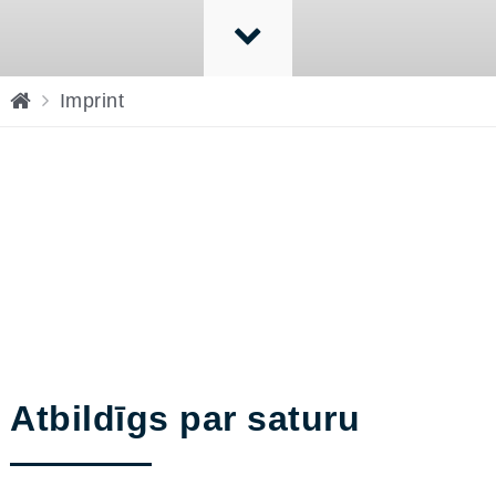
H
Imprint
o
m
e
Atbildīgs par saturu