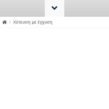
H
Χύτευση με έγχυση
o
m
e